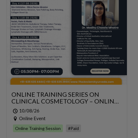
ONLINE TRAINING SERIES ON
CLINICAL COSMETOLOGY – ONLINE
SERIES FOR 6 DAYS
10/08/26
Online Event
Online Training Session
#Paid