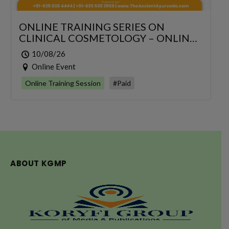
ONLINE TRAINING SERIES ON
CLINICAL COSMETOLOGY – ONLINE
SERIES FOR 6 DAYS
10/08/26
Online Event
Online Training Session
#Paid
ABOUT KGMP